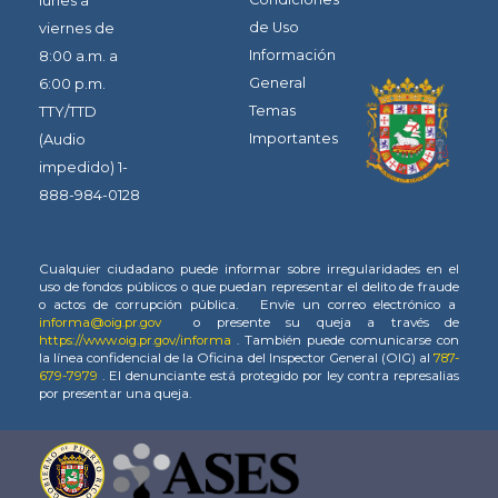
lunes a
de Uso
viernes de
Información
8:00 a.m. a
General
6:00 p.m.
Temas
TTY/TTD
Importantes
(Audio
impedido) 1-
888-984-0128
Cualquier ciudadano puede informar sobre irregularidades en el
uso de fondos públicos o que puedan representar el delito de fraude
o actos de corrupción pública. Envíe un correo electrónico a
informa@oig.pr.gov
o presente su queja a través de
https://www.oig.pr.gov/informa
. También puede comunicarse con
la línea confidencial de la Oficina del Inspector General (OIG) al
787-
679-7979
. El denunciante está protegido por ley contra represalias
por presentar una queja.