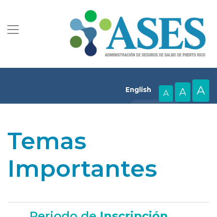
A
English
A
A
Temas
Importantes
Periodo de
Inscripción