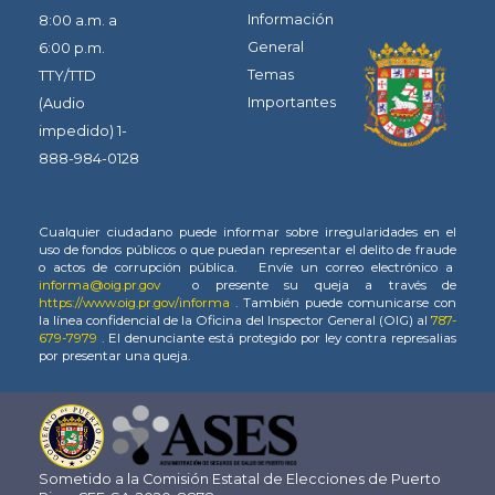
Información
8:00 a.m. a
General
6:00 p.m.
Temas
TTY/TTD
Importantes
(Audio
impedido) 1-
888-984-0128
Cualquier ciudadano puede informar sobre irregularidades en el
uso de fondos públicos o que puedan representar el delito de fraude
o actos de corrupción pública. Envíe un correo electrónico a
informa@oig.pr.gov
o presente su queja a través de
https://www.oig.pr.gov/informa
. También puede comunicarse con
la línea confidencial de la Oficina del Inspector General (OIG) al
787-
679-7979
. El denunciante está protegido por ley contra represalias
por presentar una queja.
Sometido a la Comisión Estatal de Elecciones de Puerto