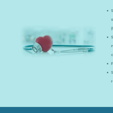
(
S
m
c
P
r